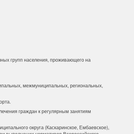
чных групп населения, проживающего на
ципальных, межмуниципальных, региональных,
орта.
влечения граждан к регулярным занятиям
ципального округа (Каскаринское, Ембаевское),
при выполнении нормативов Всероссийского