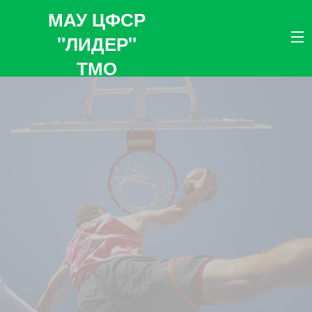
МАУ ЦФСР
"ЛИДЕР"
ТМО