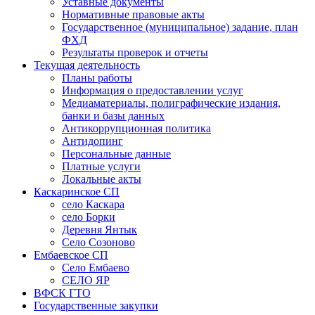
Уставные документы
Нормативные правовые акты
Государственное (муниципальное) задание, план
ФХД
Результаты проверок и отчеты
Текущая деятельность
Планы работы
Информация о предоставлении услуг
Медиаматериалы, полиграфические издания,
банки и базы данных
Антикоррупционная политика
Антидопинг
Персональные данные
Платные услуги
Локальные акты
Каскаринское СП
село Каскара
село Борки
Деревня Янтык
Село Созоново
Ембаевское СП
Село Ембаево
СЕЛО ЯР
ВФСК ГТО
Государственные закупки