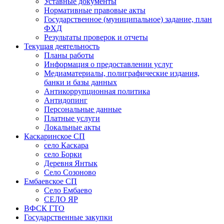
Уставные документы
Нормативные правовые акты
Государственное (муниципальное) задание, план
ФХД
Результаты проверок и отчеты
Текущая деятельность
Планы работы
Информация о предоставлении услуг
Медиаматериалы, полиграфические издания,
банки и базы данных
Антикоррупционная политика
Антидопинг
Персональные данные
Платные услуги
Локальные акты
Каскаринское СП
село Каскара
село Борки
Деревня Янтык
Село Созоново
Ембаевское СП
Село Ембаево
СЕЛО ЯР
ВФСК ГТО
Государственные закупки