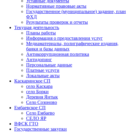
Уставные документы
Нормативные правовые акты
Государственное (муниципальное) задание, план
ФХД
Результаты проверок и отчеты
Текущая деятельность
Планы работы
Информация о предоставлении услуг
Медиаматериалы, полиграфические издания,
банки и базы данных
Антикоррупционная политика
Антидопинг
Персональные данные
Платные услуги
Локальные акты
Каскаринское СП
село Каскара
село Борки
Деревня Янтык
Село Созоново
Ембаевское СП
Село Ембаево
СЕЛО ЯР
ВФСК ГТО
Государственные закупки