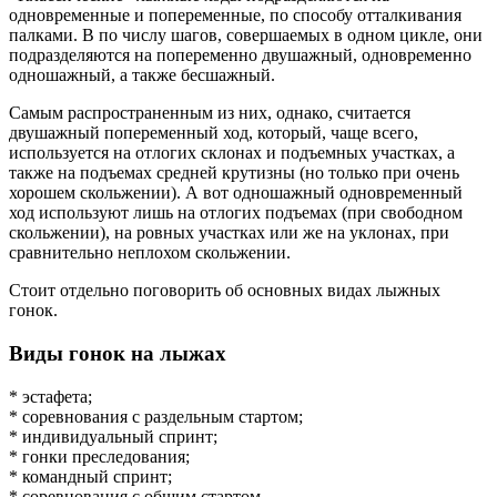
одновременные и попеременные, по способу отталкивания
палками. В по числу шагов, совершаемых в одном цикле, они
подразделяются на попеременно двушажный, одновременно
одношажный, а также бесшажный.
Самым распространенным из них, однако, считается
двушажный попеременный ход, который, чаще всего,
используется на отлогих склонах и подъемных участках, а
также на подъемах средней крутизны (но только при очень
хорошем скольжении). А вот одношажный одновременный
ход используют лишь на отлогих подъемах (при свободном
скольжении), на ровных участках или же на уклонах, при
сравнительно неплохом скольжении.
Стоит отдельно поговорить об основных видах лыжных
гонок.
Виды гонок на лыжах
* эстафета;
* соревнования с раздельным стартом;
* индивидуальный спринт;
* гонки преследования;
* командный спринт;
* соревнования с общим стартом.