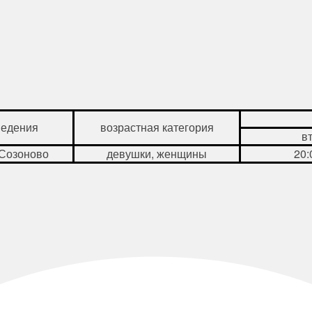
ведения
возрастная категория
в
 Созоново
девушки, женщины
20: