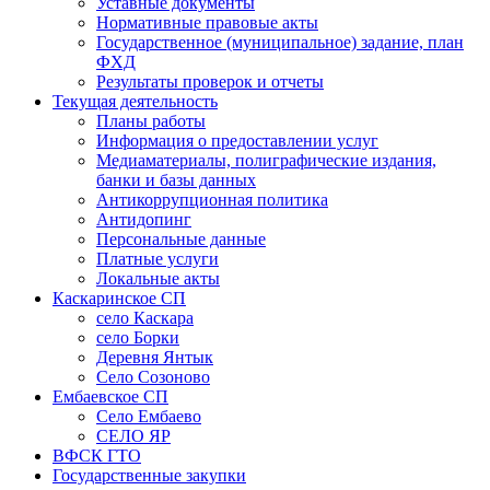
Уставные документы
Нормативные правовые акты
Государственное (муниципальное) задание, план
ФХД
Результаты проверок и отчеты
Текущая деятельность
Планы работы
Информация о предоставлении услуг
Медиаматериалы, полиграфические издания,
банки и базы данных
Антикоррупционная политика
Антидопинг
Персональные данные
Платные услуги
Локальные акты
Каскаринское СП
село Каскара
село Борки
Деревня Янтык
Село Созоново
Ембаевское СП
Село Ембаево
СЕЛО ЯР
ВФСК ГТО
Государственные закупки