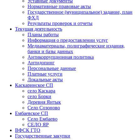
Уставные документы
Нормативные правовые акты
Государственное (муниципальное) задание, план
ФХД
Результаты проверок и отчеты
Текущая деятельность
Планы работы
Информация о предоставлении услуг
Медиаматериалы, полиграфические издания,
банки и базы данных
Антикоррупционная политика
Антидопинг
Персональные данные
Платные услуги
Локальные акты
Каскаринское СП
село Каскара
село Борки
Деревня Янтык
Село Созоново
Ембаевское СП
Село Ембаево
СЕЛО ЯР
ВФСК ГТО
Государственные закупки