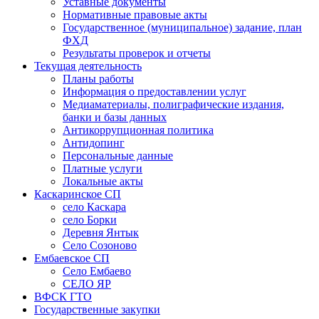
Уставные документы
Нормативные правовые акты
Государственное (муниципальное) задание, план
ФХД
Результаты проверок и отчеты
Текущая деятельность
Планы работы
Информация о предоставлении услуг
Медиаматериалы, полиграфические издания,
банки и базы данных
Антикоррупционная политика
Антидопинг
Персональные данные
Платные услуги
Локальные акты
Каскаринское СП
село Каскара
село Борки
Деревня Янтык
Село Созоново
Ембаевское СП
Село Ембаево
СЕЛО ЯР
ВФСК ГТО
Государственные закупки